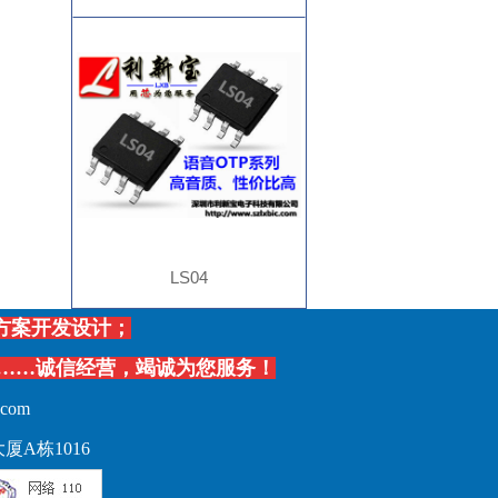
LS04
的方案开发设计；
……诚信经营，竭诚为您服务！
.com
大厦
A
栋
1016