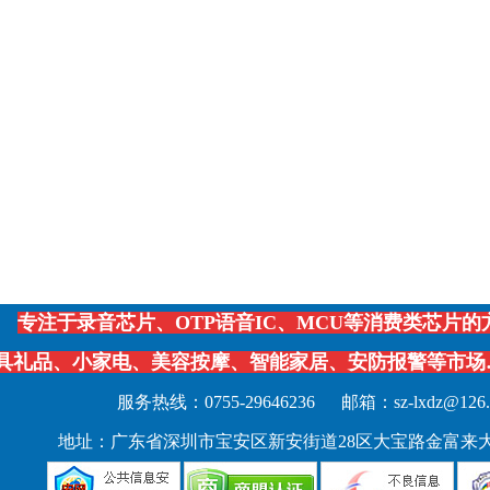
专注于录音芯片、
OTP
语音IC、MCU等消费类芯片
具礼品、
小家电、
美容按摩、智能家居、安防报警等市场
服务热线：0755-29646236
邮箱：
sz-lxdz@126
地址：
广东省
深圳
市宝安区新安街道
28
区大宝路金富来